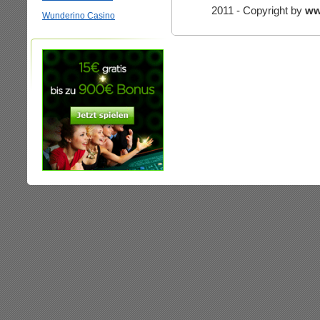
2011 - Copyright by
ww
Wunderino Casino