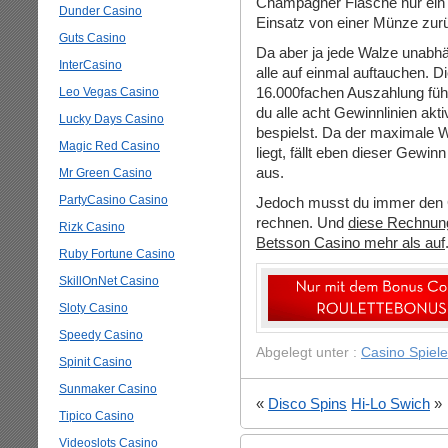
Champagner Flasche nur ein 
Dunder Casino
Einsatz von einer Münze zu
Guts Casino
Da aber ja jede Walze unabh
InterCasino
alle auf einmal auftauchen. D
16.000fachen Auszahlung füh
Leo Vegas Casino
du alle acht Gewinnlinien akt
Lucky Days Casino
bespielst. Da der maximale W
Magic Red Casino
liegt, fällt eben dieser Gewi
aus.
Mr Green Casino
PartyCasino Casino
Jedoch musst du immer den G
rechnen. Und
diese Rechnung
Rizk Casino
Betsson Casino mehr als auf
Ruby Fortune Casino
SkillOnNet Casino
Sloty Casino
Speedy Casino
Abgelegt unter :
Casino Spiele
Spinit Casino
Sunmaker Casino
«
Disco Spins
Hi-Lo Swich
»
Tipico Casino
Videoslots Casino