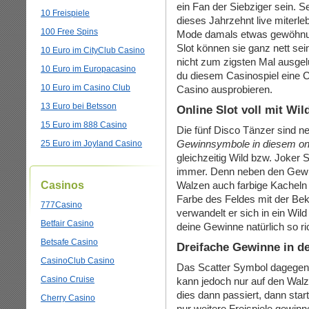
ein Fan der Siebziger sein. S
10 Freispiele
dieses Jahrzehnt live miterl
100 Free Spins
Mode damals etwas gewöhnung
Slot können sie ganz nett sei
10 Euro im CityClub Casino
nicht zum zigsten Mal ausgelu
10 Euro im Europacasino
du diesem Casinospiel eine 
10 Euro im Casino Club
Casino ausprobieren.
13 Euro bei Betsson
Online Slot voll mit Wil
15 Euro im 888 Casino
Die fünf Disco Tänzer sind 
Gewinnsymbole in diesem onl
25 Euro im Joyland Casino
gleichzeitig Wild bzw. Joker 
immer. Denn neben den Gewi
Casinos
Walzen auch farbige Kacheln 
Farbe des Feldes mit der Bek
777Casino
verwandelt er sich in ein Wil
Betfair Casino
deine Gewinne natürlich so ri
Betsafe Casino
Dreifache Gewinne in de
CasinoClub Casino
Das Scatter Symbol dagegen
Casino Cruise
kann jedoch nur auf den Walz
dies dann passiert, dann start
Cherry Casino
nur weitere Freispiele gewin