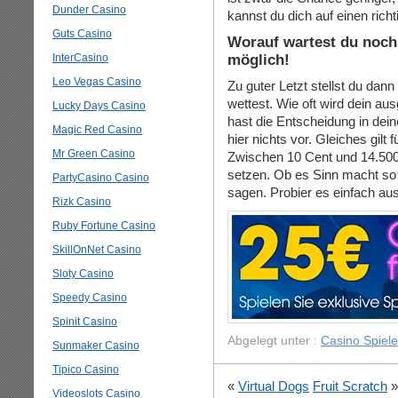
Dunder Casino
kannst du dich auf einen richt
Guts Casino
Worauf wartest du noch?
möglich!
InterCasino
Leo Vegas Casino
Zu guter Letzt stellst du dan
wettest. Wie oft wird dein au
Lucky Days Casino
hast die Entscheidung in dein
Magic Red Casino
hier nichts vor. Gleiches gilt
Mr Green Casino
Zwischen 10 Cent und 14.500€
setzen. Ob es Sinn macht so v
PartyCasino Casino
sagen. Probier es einfach au
Rizk Casino
Ruby Fortune Casino
SkillOnNet Casino
Sloty Casino
Speedy Casino
Spinit Casino
Abgelegt unter :
Casino Spiele
Sunmaker Casino
Tipico Casino
«
Virtual Dogs
Fruit Scratch
»
Videoslots Casino