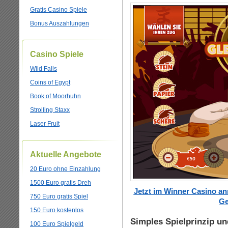
Gratis Casino Spiele
Bonus Auszahlungen
Casino Spiele
Wild Falls
Coins of Egypt
Book of Moorhuhn
Strolling Staxx
Laser Fruit
Aktuelle Angebote
20 Euro ohne Einzahlung
1500 Euro gratis Dreh
Jetzt im Winner Casino a
750 Euro gratis Spiel
Ge
150 Euro kostenlos
Simples Spielprinzip u
100 Euro Spielgeld