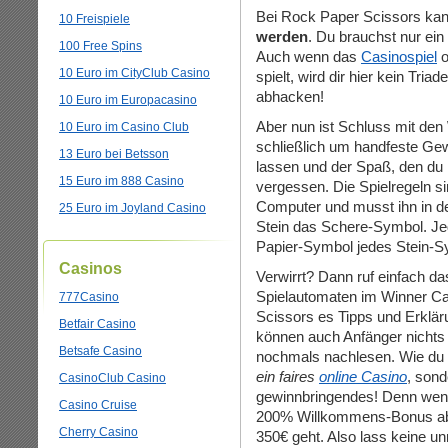
Bei Rock Paper Scissors k
10 Freispiele
werden
. Du brauchst nur ei
100 Free Spins
Auch wenn das
Casinospiel
o
10 Euro im CityClub Casino
spielt, wird dir hier kein Tri
abhacken!
10 Euro im Europacasino
Aber nun ist Schluss mit den
10 Euro im Casino Club
schließlich um handfeste Ge
13 Euro bei Betsson
lassen und der Spaß, den du h
15 Euro im 888 Casino
vergessen. Die Spielregeln si
Computer und musst ihn in de
25 Euro im Joyland Casino
Stein das Schere-Symbol. Je
Papier-Symbol jedes Stein-S
Casinos
Verwirrt? Dann ruf einfach d
Spielautomaten im Winner Ca
777Casino
Scissors es Tipps und Erklär
Betfair Casino
können auch Anfänger nichts 
Betsafe Casino
nochmals nachlesen. Wie du si
ein faires
online Casino
, son
CasinoClub Casino
gewinnbringendes! Denn wenn 
Casino Cruise
200% Willkommens-Bonus abs
Cherry Casino
350€ geht. Also lass keine un