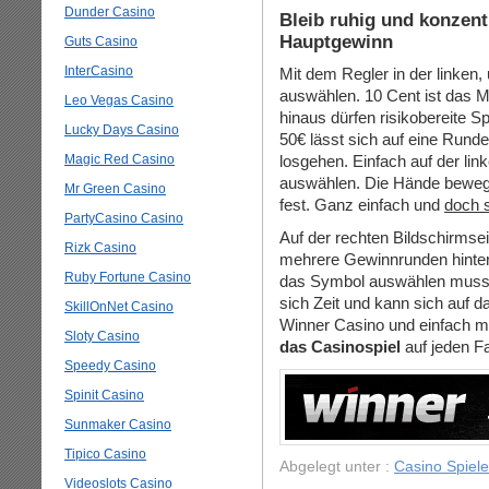
Dunder Casino
Bleib ruhig und konzent
Hauptgewinn
Guts Casino
InterCasino
Mit dem Regler in der linken
auswählen. 10 Cent ist das M
Leo Vegas Casino
hinaus dürfen risikobereite S
Lucky Days Casino
50€ lässt sich auf eine Run
Magic Red Casino
losgehen. Einfach auf der li
auswählen. Die Hände bewege
Mr Green Casino
fest. Ganz einfach und
doch 
PartyCasino Casino
Auf der rechten Bildschirmse
Rizk Casino
mehrere Gewinnrunden hintere
Ruby Fortune Casino
das Symbol auswählen musst 
sich Zeit und kann sich auf d
SkillOnNet Casino
Winner Casino und einfach ma
Sloty Casino
das Casinospiel
auf jeden Fa
Speedy Casino
Spinit Casino
Sunmaker Casino
Tipico Casino
Abgelegt unter :
Casino Spiele
Videoslots Casino