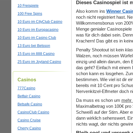
Dieses Casinospiel ist m
10 Freispiele
Also komm ins
Winner Casi
100 Free Spins
noch nicht registriert hast. 
10 Euro im CityClub Casino
Willkommensbonus von 200% b
Menge genialer Casinospiele 
10 Euro im Europacasino
was für dich dabei sein. Denn
10 Euro im Casino Club
Krachern! Das gibt es in kei
13 Euro bei Betsson
Penalty Shootout ist kein
klas
15 Euro im 888 Casino
Walzen, noch müssen Würfel o
einzig und allein darum, den
25 Euro im Joyland Casino
das geht? Einfach mit einem 
schon kann es losgehen. Zun
bestimmen. Wie viel ist dir e
Casinos
bereits mit 10 Cent pro Schus
777Casino
Nervenkitzel-Elfmeter doch n
Betfair Casino
Da muss es schon um
mehr 
Betsafe Casino
Maximalbetrag von 100€ pro S
Schweiß auf der Stirn. Aber 
CasinoClub Casino
dann wirklich sehenswert. Ei
Casino Cruise
nichts wagt, der nichts gewinn
Cherry Casino
Bleib cool und versenk 