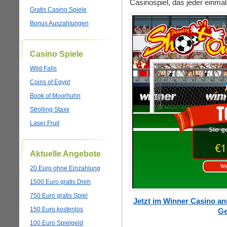
Casinospiel, das jeder einmal 
Gratis Casino Spiele
Bonus Auszahlungen
Casino Spiele
Wild Falls
Coins of Egypt
Book of Moorhuhn
Strolling Staxx
Laser Fruit
Aktuelle Angebote
20 Euro ohne Einzahlung
1500 Euro gratis Dreh
750 Euro gratis Spiel
Jetzt im Winner Casino a
150 Euro kostenlos
Ge
100 Euro Spielgeld