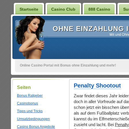
Startseite
Casino Club
888 Casino
Su
OHNE EINZAHLUNG I
Online Casino Portal mit Bonus ohne Einzahlung und mehr!
Penalty Shootout
Seiten
Zwar findet dieses Jahr leider
Bonus Ratgeber
doch in aller Vorfreude auf d
Casinobonus
schon jetzt ein bisschen üben
Tipps und Tricks
als auf dem Fußballplatz verb
kannst du im Elfmeterschieß
Umsatzbedingungen
zusieht und lacht. Bei
Penalty
Casino Bonus Angebote