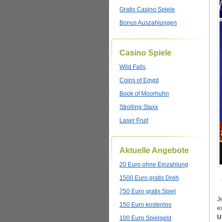
Gratis Casino Spiele
Bonus Auszahlungen
Casino Spiele
Wild Falls
Coins of Egypt
Book of Moorhuhn
Strolling Staxx
Laser Fruit
Aktuelle Angebote
20 Euro ohne Einzahlung
1500 Euro gratis Dreh
750 Euro gratis Spiel
J
150 Euro kostenlos
e
U
100 Euro Spielgeld