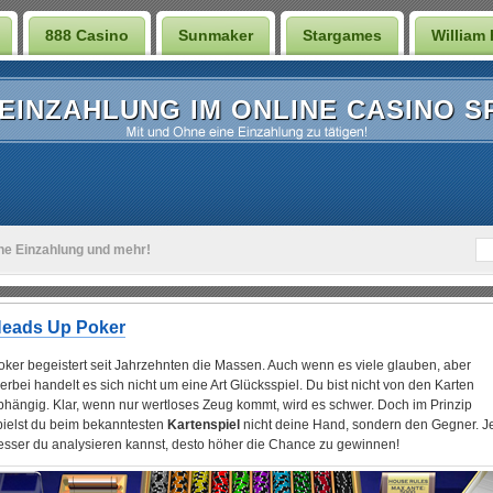
888 Casino
Sunmaker
Stargames
William 
EINZAHLUNG IM ONLINE CASINO S
ne Einzahlung und mehr!
eads Up Poker
oker begeistert seit Jahrzehnten die Massen. Auch wenn es viele glauben, aber
ierbei handelt es sich nicht um eine Art Glücksspiel. Du bist nicht von den Karten
bhängig. Klar, wenn nur wertloses Zeug kommt, wird es schwer. Doch im Prinzip
pielst du beim bekanntesten
Kartenspiel
nicht deine Hand, sondern den Gegner. J
esser du analysieren kannst, desto höher die Chance zu gewinnen!