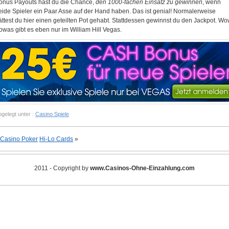
onus Payouts hast du die Chance,
den 1000-fachen Einsatz zu gewinnen
, wenn
eide Spieler ein Paar Asse auf der Hand haben. Das ist genial! Normalerweise
ättest du hier einen geteilten Pot gehabt. Stattdessen gewinnst du den Jackpot. Wo
owas gibt es eben nur im William Hill Vegas.
gelegt unter :
Casino Spiele
Casino Poker
Hi-Lo Cards
»
2011 - Copyright by
www.Casinos-Ohne-Einzahlung.com