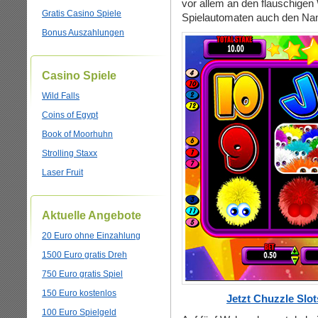
vor allem an den flauschigen 
Gratis Casino Spiele
Spielautomaten auch den N
Bonus Auszahlungen
Casino Spiele
Wild Falls
Coins of Egypt
Book of Moorhuhn
Strolling Staxx
Laser Fruit
Aktuelle Angebote
20 Euro ohne Einzahlung
1500 Euro gratis Dreh
750 Euro gratis Spiel
150 Euro kostenlos
Jetzt Chuzzle Slot
100 Euro Spielgeld