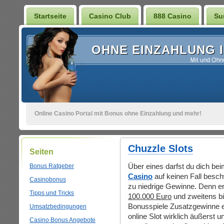
Startseite
Casino Club
888 Casino
Su
OHNE EINZAHLUNG I
Online Casino Portal mit Bonus ohne Einzahlung und mehr!
Chuzzle Slots
Seiten
Über eines darfst du dich be
Bonus Ratgeber
Casino
auf keinen Fall besc
Casinobonus
zu niedrige Gewinne. Denn er
Tipps und Tricks
100.000 Euro
und zweitens bi
Bonusspiele Zusatzgewinne 
Umsatzbedingungen
online Slot wirklich äußerst
Casino Bonus Angebote