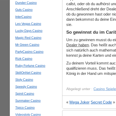
Dunder Casino
callst, oder ob du aufhörst u
Anschließend dreht der Deale
Guts Casino
ob du gewonnen hast oder nic
InterCasino
dann bekommst du deine Einsä
Leo Vegas Casino
sie.
Lucky Days Casino
So gewinnst du im Cari
Magic Red Casino
Um zu gewinnen musst du ei
Dealer haben
. Das heißt auch
Mr Green Casino
sich natürlich auch mathema
PartyCasino Casino
kennst ja deine Karten und ei
Rizk Casino
Zu deinem Vorteil kommt auc
Ruby Fortune Casino
qualifizieren muss. Das heißt
SkillOnNet Casino
König in der Hand um mitspie
Sloty Casino
Speedy Casino
Abgelegt unter :
Casino Spiele
Spinit Casino
Sunmaker Casino
«
Mega Joker
Secret Code
»
Tipico Casino
Videoslots Casino