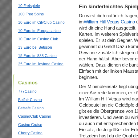
Ein kinderleichtes Spie
10 Freispiele
100 Free Spins
Du wirst dich natürlich frage
im
William Hill Vegas Casino
ü
10 Euro im CityClub Casino
wird dir eine Hand ausgeteilt
10 Euro im Europacasino
Karten. Im weiteren Spielver
10 Euro im Casino Club
spielen. Er ist dein Gegner.
gewinnst du Geld! Dazu komm
13 Euro bei Betsson
Gewinne zusätzlich steigern 
15 Euro im 888 Casino
der Hand hältst. Aber bevor e
25 Euro im Joyland Casino
wählen. Dazu dienen die bunte
Einfach mit der linken Maust
beginnen.
Casinos
Der Minimaleinsatz liegt übri
777Casino
einer Ausrede kommen, er könn
Im William Hill Vegas wird d
Betfair Casino
Geldbeutel an die Geldtöpfe 
Betsafe Casino
gibt es die Obergrenze von 1
CasinoClub Casino
investieren. Und wenn du wirk
du auch mit entsprechenden 
Casino Cruise
Einsatz, desto größer der Er
Cherry Casino
Trotzdem hast du die Qual der