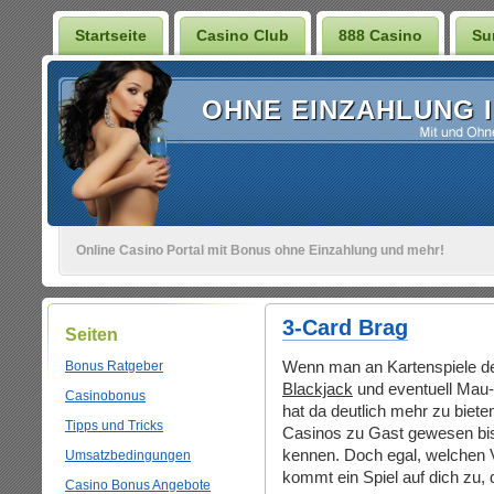
Startseite
Casino Club
888 Casino
Su
OHNE EINZAHLUNG I
Online Casino Portal mit Bonus ohne Einzahlung und mehr!
3-Card Brag
Seiten
Wenn man an Kartenspiele den
Bonus Ratgeber
Blackjack
und eventuell Mau-
Casinobonus
hat da deutlich mehr zu biete
Tipps und Tricks
Casinos zu Gast gewesen bist,
kennen. Doch egal, welchen Ve
Umsatzbedingungen
kommt ein Spiel auf dich zu,
Casino Bonus Angebote